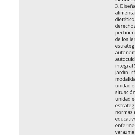
3. Diseñ
alimenta
dietétic
derechos
pertinen
de los l
estrateg
autonomí
autocuid
integral
jardín in
modalida
unidad ed
situación
unidad e
estrateg
normas e
educativ
enfermed
verazmen