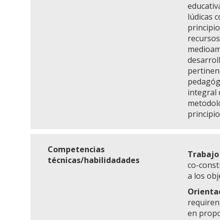
educativ
lúdicas 
principi
recursos
medioamb
desarrol
pertinen
pedagógic
integral
metodolo
principi
Competencias
Trabajo
técnicas/habilidadades
co-const
a los obj
Orientac
requiren
en propo