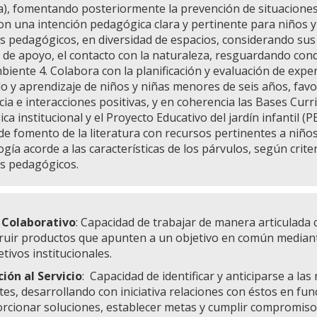
a), fomentando posteriormente la prevención de situaciones 
con una intención pedagógica clara y pertinente para niños 
os pedagógicos, en diversidad de espacios, considerando sus 
 de apoyo, el contacto con la naturaleza, resguardando cond
iente 4. Colabora con la planificación y evaluación de exper
lo y aprendizaje de niños y niñas menores de seis años, favor
cia e interacciones positivas, y en coherencia las Bases Curr
a institucional y el Proyecto Educativo del jardín infantil (
 de fomento de la literatura con recursos pertinentes a niño
gía acorde a las características de los párvulos, según crit
os pedagógicos.
 Colaborativo
: Capacidad de trabajar de manera articulada
ruir productos que apunten a un objetivo en común mediante
etivos institucionales.
ión al Servicio
:
Capacidad de identificar y anticiparse a la
tes, desarrollando con iniciativa relaciones con éstos en fu
rcionar soluciones, establecer metas y cumplir compromiso