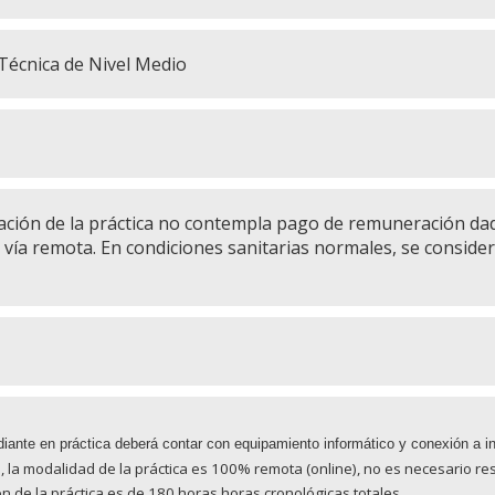
 Técnica de Nivel Medio
zación de la práctica no contempla pago de remuneración da
á vía remota. En condiciones sanitarias normales, se consider
udiante en práctica deberá contar con equipamiento informático y conexión a
i
, la modalidad de la práctica es 100% remota (online), no es necesario res
ón de la práctica es de 180 horas horas cronológicas totales.