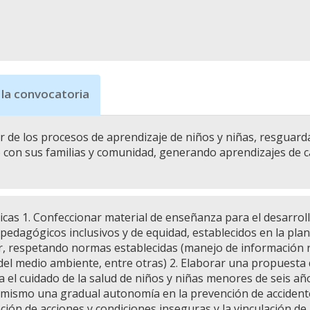
 la convocatoria
ar de los procesos de aprendizaje de niños y niñas, resguard
 con sus familias y comunidad, generando aprendizajes de cali
icas 1. Confeccionar material de enseñanza para el desarroll
 pedagógicos inclusivos y de equidad, establecidos en la plan
, respetando normas establecidas (manejo de información re
del medio ambiente, entre otras) 2. Elaborar una propuesta de
a el cuidado de la salud de niños y niñas menores de seis años
mismo una gradual autonomía en la prevención de accidentes d
ación de acciones y condiciones inseguras y la vinculación de