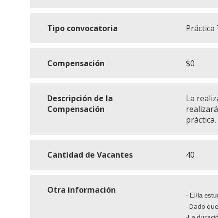
Tipo convocatoria
Práctica
Compensación
$0
Descripción de la
La reali
Compensación
realizar
práctica.
Cantidad de Vacantes
40
Otra información
- El/la est
- Dado que
-La duraci