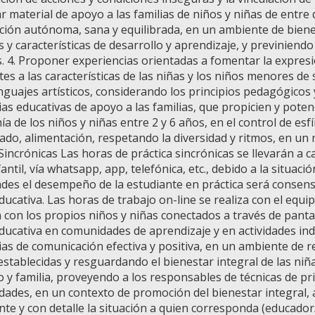
ar material de apoyo a las familias de niños y niñas de entre
ción autónoma, sana y equilibrada, en un ambiente de biene
os y características de desarrollo y aprendizaje, y previniend
. 4. Proponer experiencias orientadas a fomentar la expresió
tes a las características de las niñas y los niños menores d
enguajes artísticos, considerando los principios pedagógicos
ias educativas de apoyo a las familias, que propicien y poten
a de los niños y niñas entre 2 y 6 años, en el control de esf
ado, alimentación, respetando la diversidad y ritmos, en un 
 Sincrónicas Las horas de práctica sincrónicas se llevarán a
fantil, vía whatsapp, app, telefónica, etc., debido a la situaci
des el desempeño de la estudiante en práctica será consens
ucativa. Las horas de trabajo on-line se realiza con el equip
 con los propios niños y niñas conectados a través de pantall
ducativa en comunidades de aprendizaje y en actividades indiv
ias de comunicación efectiva y positiva, en un ambiente de r
stablecidas y resguardando el bienestar integral de las niñas
o y familia, proveyendo a los responsables de técnicas de pr
ades, en un contexto de promoción del bienestar integral,
te y con detalle la situación a quien corresponda (educador/