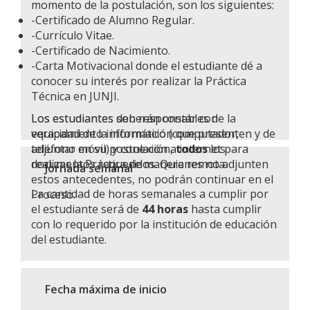
momento de la postulación, son los siguientes:
-Certificado de Alumno Regular.
-Currículo Vitae.
-Certificado de Nacimiento.
-Carta Motivacional donde el estudiante dé a
conocer su interés por realizar la Práctica
Técnica en JUNJI.
Los estudiantes son responsables de la
Los estudiantes deberán contar con
veracidad de la información que presenten y de
equipamiento informático (computador,
adjuntar en su postulación,
teléfono móvil) y conexión a internet para
todos
los
documentos requeridos. Quienes no adjunten
realizar la Práctica de manera remota.
Jornada semanal
estos antecedentes, no podrán continuar en el
La cantidad de horas semanales a cumplir por
Proceso.
el estudiante será de
44 horas
hasta cumplir
con lo requerido por la institución de educación
del estudiante.
Fecha máxima de inicio