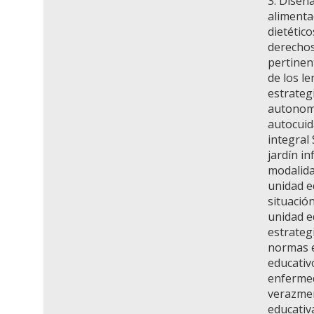
3. Diseñ
alimenta
dietétic
derechos
pertinen
de los l
estrateg
autonomí
autocuid
integral
jardín in
modalida
unidad ed
situación
unidad e
estrateg
normas e
educativ
enfermed
verazmen
educativ