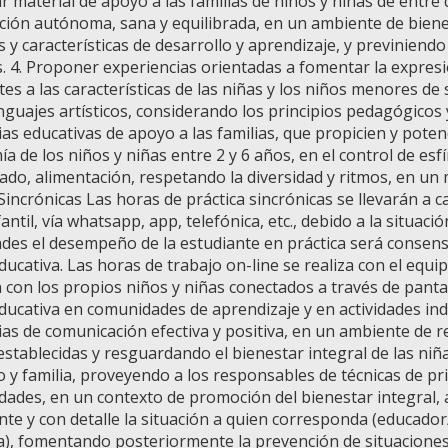
ar material de apoyo a las familias de niños y niñas de entre
ción autónoma, sana y equilibrada, en un ambiente de biene
os y características de desarrollo y aprendizaje, y previniend
. 4. Proponer experiencias orientadas a fomentar la expresió
tes a las características de las niñas y los niños menores d
enguajes artísticos, considerando los principios pedagógicos
ias educativas de apoyo a las familias, que propicien y poten
a de los niños y niñas entre 2 y 6 años, en el control de esf
ado, alimentación, respetando la diversidad y ritmos, en un 
 Sincrónicas Las horas de práctica sincrónicas se llevarán a
fantil, vía whatsapp, app, telefónica, etc., debido a la situaci
des el desempeño de la estudiante en práctica será consens
ucativa. Las horas de trabajo on-line se realiza con el equip
 con los propios niños y niñas conectados a través de pantall
ducativa en comunidades de aprendizaje y en actividades indiv
ias de comunicación efectiva y positiva, en un ambiente de r
stablecidas y resguardando el bienestar integral de las niñas
o y familia, proveyendo a los responsables de técnicas de pr
ades, en un contexto de promoción del bienestar integral,
te y con detalle la situación a quien corresponda (educador/
a), fomentando posteriormente la prevención de situaciones 