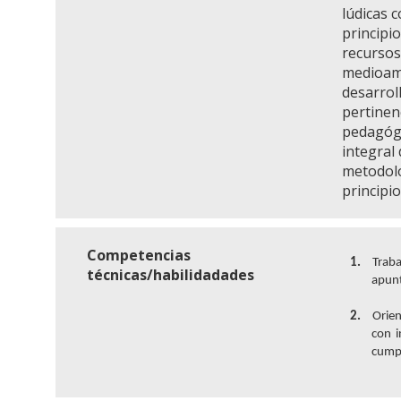
lúdicas 
principi
recursos
medioamb
desarrol
pertinen
pedagógic
integral
metodolo
principi
Competencias
1.
Traba
técnicas/habilidadades
apunt
2.
Orien
con i
cump