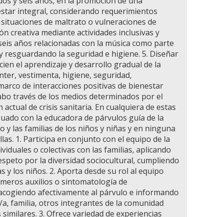
 dos y seis años, en la promoción de una
star integral, considerando requerimientos
o situaciones de maltrato o vulneraciones de
n creativa mediante actividades inclusivas y
e seis años relacionadas con la música como parte
 y resguardando la seguridad e higiene. 5. Diseñar
cien el aprendizaje y desarrollo gradual de la
ínter, vestimenta, higiene, seguridad,
marco de interacciones positivas de bienestar
 cabo través de los medios determinados por el
ón actual de crisis sanitaria. En cualquiera de estas
uado con la educadora de párvulos guía de la
o y las familias de los niños y niñas y en ninguna
as. 1. Participa en conjunto con el equipo de la
iduales o colectivas con las familias, aplicando
espeto por la diversidad sociocultural, cumpliendo
 y los niños. 2. Aporta desde su rol al equipo
imeros auxilios o sintomatología de
 acogiendo afectivamente al párvulo e informando
a, familia, otros integrantes de la comunidad
similares. 3. Ofrece variedad de experiencias