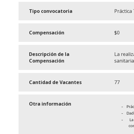
Tipo convocatoria
Práctica
Compensación
$0
Descripción de la
La reali
Compensación
sanitaria
Cantidad de Vacantes
77
Otra información
-
Prác
-
Dado
-
La
con