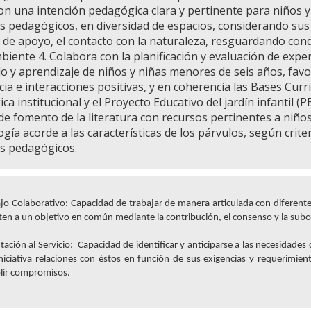
con una intención pedagógica clara y pertinente para niños 
os pedagógicos, en diversidad de espacios, considerando sus 
 de apoyo, el contacto con la naturaleza, resguardando cond
iente 4. Colabora con la planificación y evaluación de exper
lo y aprendizaje de niños y niñas menores de seis años, favor
cia e interacciones positivas, y en coherencia las Bases Curr
a institucional y el Proyecto Educativo del jardín infantil (
 de fomento de la literatura con recursos pertinentes a niño
gía acorde a las características de los párvulos, según crit
os pedagógicos.
jo Colaborativo: Capacidad de trabajar de manera articulada con diferent
en a un objetivo en común mediante la contribución, el consenso y la subord
tación al Servicio: Capacidad de identificar y anticiparse a las necesidades
niciativa relaciones con éstos en función de sus exigencias y requerimie
lir compromisos.