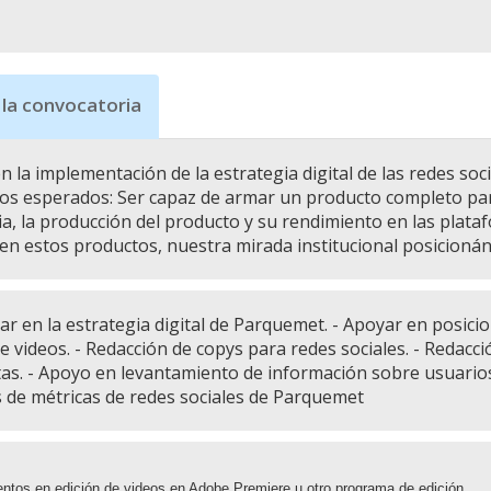
 la convocatoria
n la implementación de la estrategia digital de las redes soc
os esperados: Ser capaz de armar un producto completo para
ia, la producción del producto y su rendimiento en las plata
en estos productos, nuestra mirada institucional posicion
ar en la estrategia digital de Parquemet. - Apoyar en posic
e videos. - Redacción de copys para redes sociales. - Redacci
tas. - Apoyo en levantamiento de información sobre usuario
 de métricas de redes sociales de Parquemet
entos en edición de videos en Adobe Premiere u otro programa de edición.