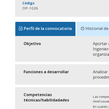
Código
OP-1026
Perfil de la convocatoria
Historial de
Objetivo
Aportar 
Ingeniero
organiza
Funciones a desarrollar
Analizar
procedim
Competencias
Las compet
técnicas/habilidadades
nivel usuar
En cuanto 